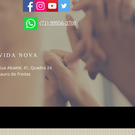
(71) 99956-3708
VIDA NOVA
Rua Abaeté, 41, Quadra 24
Lauro de Freitas