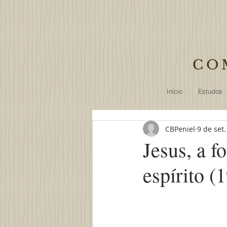
CO
Início
Estudos
CBPeniel
9 de set
Jesus, a f
espírito (