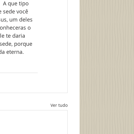
 A que tipo 
e sede você 
sus, um deles 
 conheceras o 
e te daria 
 sede, porque 
a eterna.  
Ver tudo