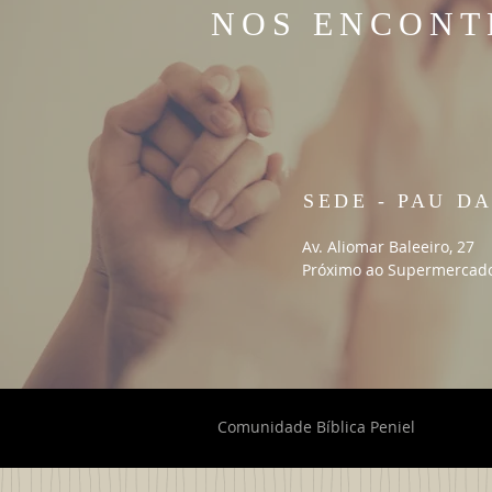
NOS ENCONT
SEDE - PAU D
Av. Aliomar Baleeiro, 27
Próximo ao Supermercado
Comunidade Bíblica Peniel