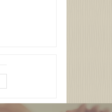
derai o vosso passado
8/2019)