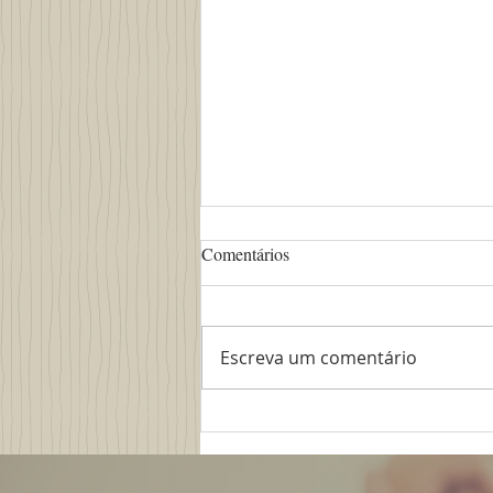
Comentários
Escreva um comentário
A aliança com o evangelho
independe das circunstâncias
(26/08/2019)