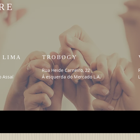
RE
A LIMA
TROBOGY
Rua Heide Carneiro, 22
 Assaí
Á esquerda do Mercado L.A.