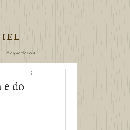
NIEL
Menção Honrosa
a e do