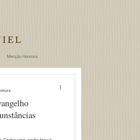
NIEL
Menção Honrosa
leitura
vangelho
unstâncias