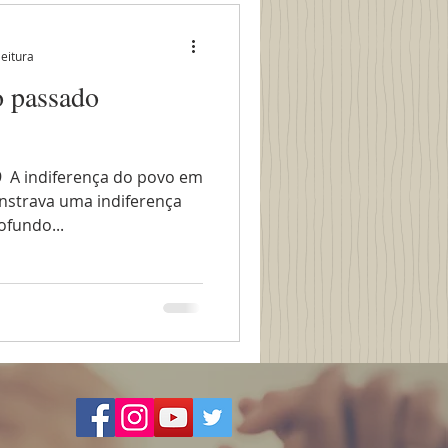
leitura
o passado
 ​ A indiferença do povo em
nstrava uma indiferença
fundo...