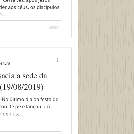
​ Certa vez, após Jesus
der aos céus, os discípulos
...
leitura
sacia a sede da
 (19/08/2019)
 No último dia da festa de
ocou de pé e lançou um
 de nós:...