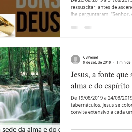
De 26/08/2019 a 31/08/2019 
ressuscitar, antes de ascen
lhe perguntaram: "Senhor, é
CBPeniel
9 de set. de 2019
1 min de 
Jesus, a fonte que 
alma e do espírito
De 19/08/2019 a 24/08/2019
tabernáculos, Jesus se col
convite extensivo a cada um